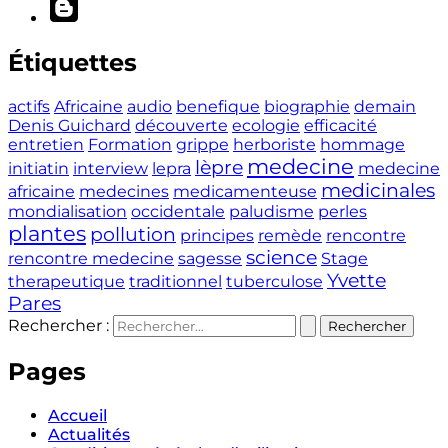
Étiquettes
actifs
Africaine
audio
benefique
biographie
demain
Denis Guichard
découverte
ecologie
efficacité
entretien
Formation
grippe
herboriste
hommage
medecine
lèpre
initiatin
interview
lepra
medecine
medicinales
africaine
medecines
medicamenteuse
mondialisation
occidentale
paludisme
perles
plantes
pollution
principes
remède
rencontre
science
rencontre medecine
sagesse
Stage
Yvette
therapeutique
traditionnel
tuberculose
Pares
Rechercher :
Pages
Accueil
Actualités