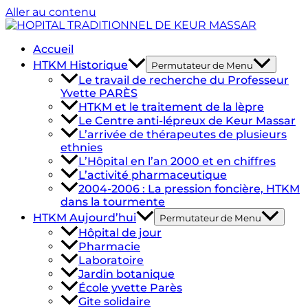
Aller au contenu
Accueil
HTKM Historique
Permutateur de Menu
Le travail de recherche du Professeur
Yvette PARÈS​
HTKM et le traitement de la lèpre​
Le Centre anti-lépreux de Keur Massar
L’arrivée de thérapeutes de plusieurs
ethnies
L’Hôpital en l’an 2000 et en chiffres
L’activité pharmaceutique
2004-2006 : La pression foncière, HTKM
dans la tourmente
HTKM Aujourd’hui
Permutateur de Menu
Hôpital de jour
Pharmacie
Laboratoire
Jardin botanique
École yvette Parès
Gite solidaire