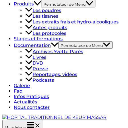
Produits
Permutateur de Menu
Les poudres
Les tisanes
Les extraits frais et hydro-alcooliques
Autes produits
Les protocoles
Stages et formations
Documentation
Permutateur de Menu
Archives Yvette Parès
Livres
DVD
Presse
Reportages, vidéos
Podcasts
Galerie
Faq
Infos Pratiques
Actualités
Nous contacter
Main Menu