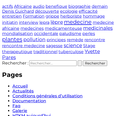
actifs
Africaine
audio
benefique
biographie
demain
Denis Guichard
découverte
ecologie
efficacité
entretien
Formation
grippe
herboriste
hommage
medecine
lèpre
initiatin
interview
lepra
medecine
medicinales
africaine
medecines
medicamenteuse
mondialisation
occidentale
paludisme
perles
plantes
pollution
principes
remède
rencontre
science
rencontre medecine
sagesse
Stage
Yvette
therapeutique
traditionnel
tuberculose
Pares
Rechercher :
Pages
Accueil
Actualités
Conditions générales d’utilisation
Documentation
Faq
Galerie
HTKM aujourd’hui