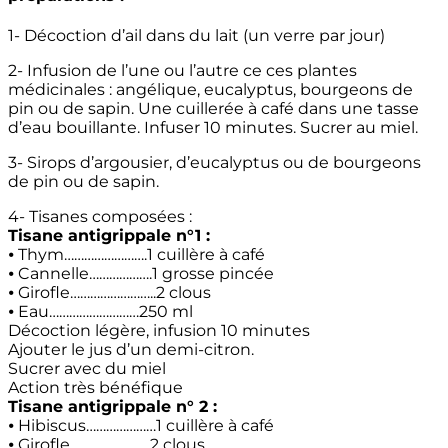
1- Décoction d’ail dans du lait (un verre par jour)
2- Infusion de l’une ou l’autre ce ces plantes
médicinales : angélique, eucalyptus, bourgeons de
pin ou de sapin. Une cuillerée à café dans une tasse
d’eau bouillante. Infuser 10 minutes. Sucrer au miel.
3- Sirops d’argousier, d’eucalyptus ou de bourgeons
de pin ou de sapin.
4- Tisanes composées :
Tisane antigrippale n°1 :
⦁ Thym…………………….1 cuillère à café
⦁ Cannelle……………….1 grosse pincée
⦁ Girofle……………………..2 clous
⦁ Eau………………………250 ml
Décoction légère, infusion 10 minutes
Ajouter le jus d’un demi-citron.
Sucrer avec du miel
Action très bénéfique
Tisane antigrippale n° 2 :
⦁ Hibiscus…………………1 cuillère à café
⦁ Girofle……………………2 clous