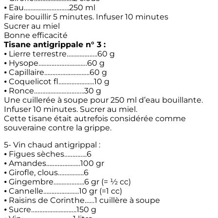
⦁ Eau……………………….250 ml
Faire bouillir 5 minutes. Infuser 10 minutes
Sucrer au miel
Bonne efficacité
Tisane antigrippale n° 3 :
⦁ Lierre terrestre……………….60 g
⦁ Hysope…………………………60 g
⦁ Capillaire……………………….60 g
⦁ Coquelicot fl………………….10 g
⦁ Ronce………………………….30 g
Une cuillerée à soupe pour 250 ml d’eau bouillante.
Infuser 10 minutes. Sucrer au miel.
Cette tisane était autrefois considérée comme
souveraine contre la grippe.
5- Vin chaud antigrippal :
⦁ Figues sèches…………..6
⦁ Amandes…………………100 gr
⦁ Girofle, clous…………….6
⦁ Gingembre……………….6 gr (= ½ cc)
⦁ Cannelle………………….10 gr (=1 cc)
⦁ Raisins de Corinthe……1 cuillère à soupe
⦁ Sucre……………………….150 g