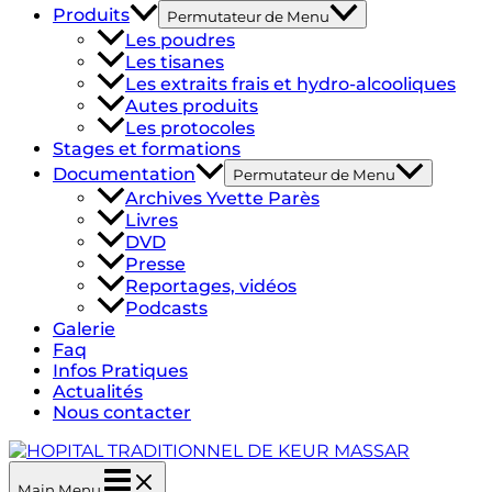
Produits
Permutateur de Menu
Les poudres
Les tisanes
Les extraits frais et hydro-alcooliques
Autes produits
Les protocoles
Stages et formations
Documentation
Permutateur de Menu
Archives Yvette Parès
Livres
DVD
Presse
Reportages, vidéos
Podcasts
Galerie
Faq
Infos Pratiques
Actualités
Nous contacter
Main Menu