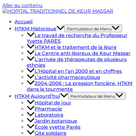
Aller au contenu
Accueil
HTKM Historique
Permutateur de Menu
Le travail de recherche du Professeur
Yvette PARÈS​
HTKM et le traitement de la lèpre​
Le Centre anti-lépreux de Keur Massar
L’arrivée de thérapeutes de plusieurs
ethnies
L’Hôpital en l’an 2000 et en chiffres
L’activité pharmaceutique
2004-2006 : La pression foncière, HTKM
dans la tourmente
HTKM Aujourd’hui
Permutateur de Menu
Hôpital de jour
Pharmacie
Laboratoire
Jardin botanique
École yvette Parès
Gite solidaire