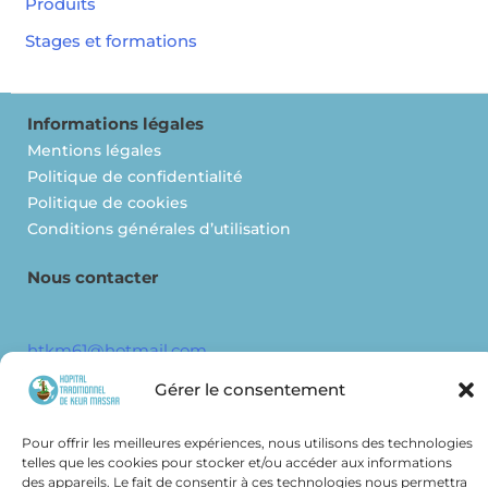
Produits
Stages et formations
Informations légales
Mentions légales
Politique de confidentialité
Politique de cookies
Conditions générales d’utilisation
Nous contacter
htkm61@hotmail.com
Gérer le consentement
Facebook
Pour offrir les meilleures expériences, nous utilisons des technologies
telles que les cookies pour stocker et/ou accéder aux informations
des appareils. Le fait de consentir à ces technologies nous permettra